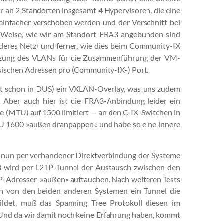
r an 2 Standorten insgesamt 4 Hypervisoren, die eine
infacher verschoben werden und der Verschnitt bei
nd Weise, wie wir am Standort FRA3 angebunden sind
eres Netz) und ferner, wie dies beim Communi­ty-IX
 Nutzung des VLANs für die Zusammenführung der VM-
ysischen Adressen pro (Community-IX-) Port.
zeit schon in DUS) ein VXLAN-Overlay, was uns zudem
. Aber auch hier ist die FRA3-Anbindung leider ein
e (MTU) auf 1500 limitiert — an den C-IX-Switchen in
1600 »außen dranpappen« und habe so eine innere
 nun per vorhandener Direktverbindung der Systeme
 wird per L2TP-Tunnel der Austausch zwischen den
P-Adressen »außen« auftauchen. Nach weiteren Tests
auch von den beiden anderen Systemen ein Tunnel die
ildet, muß das Spanning Tree Protokoll diesen im
. Und da wir damit noch keine Erfahrung haben, kommt