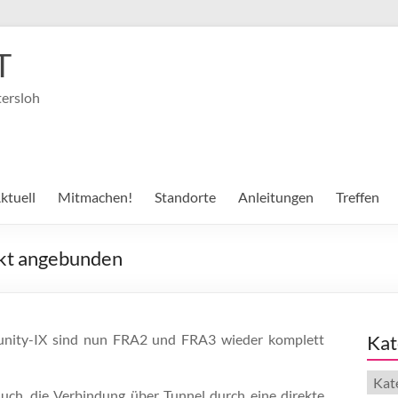
T
tersloh
ktuell
Mitmachen!
Standorte
Anleitungen
Treffen
kt angebunden
munity-IX sind nun FRA2 und FRA3 wieder komplett
Kat
Kate
uch, die Verbindung über Tunnel durch eine direkte