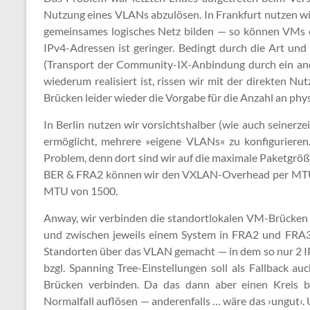
Nutzung eines VLANs abzulösen. In Frankfurt nutzen wi
gemeinsames logisches Netz bilden — so können VMs e
IPv4-Adressen ist geringer. Bedingt durch die Art u
(Transport der Community-IX-Anbindung durch ein and
wiederum realisiert ist, rissen wir mit der direkten
Brücken leider wieder die Vorgabe für die Anzahl an ph
In Berlin nutzen wir vorsichtshalber (wie auch seiner
ermöglicht, mehrere »eigene VLANs« zu konfigurieren
Problem, denn dort sind wir auf die maximale Paketgröß
BER & FRA2 können wir den VXLAN-Overhead per MTU 
MTU von 1500.
Anway, wir verbinden die standortlokalen VM-Brücken
und zwischen jeweils einem System in FRA2 und FRA3
Standorten über das VLAN gemacht — in dem so nur 2 I
bzgl. Spanning Tree-Einstellungen soll als Fallback 
Brücken verbinden. Da das dann aber einen Kreis b
Normalfall auflösen — anderenfalls … wäre das ›ungut‹