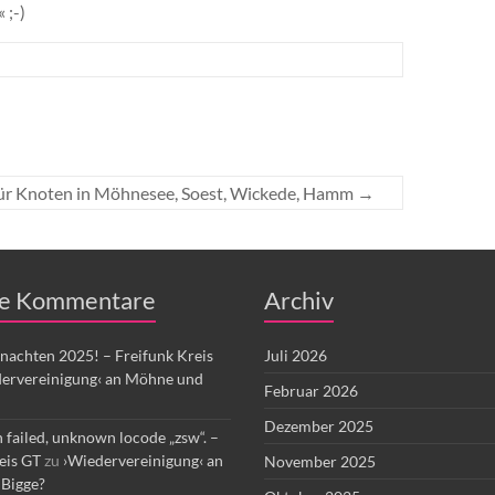
 ;-)
ür Knoten in Möhnesee, Soest, Wickede, Hamm
→
e Kommentare
Archiv
nachten 2025! – Freifunk Kreis
Juli 2026
ervereinigung‹ an Möhne und
Februar 2026
Dezember 2025
 failed, unknown locode „zsw“. –
eis GT
zu
›Wiedervereinigung‹ an
November 2025
Bigge?