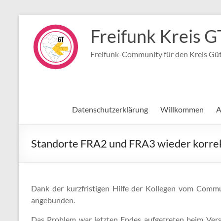
Zum
Inhalt
Freifunk Kreis G
springen
Freifunk-Community für den Kreis Gü
Datenschutzerklärung
Willkommen
A
Standorte FRA2 und FRA3 wieder korre
Dank der kurzfristigen Hilfe der Kollegen vom Com
angebunden.
Das Problem war letzten Endes aufgetreten beim Vers