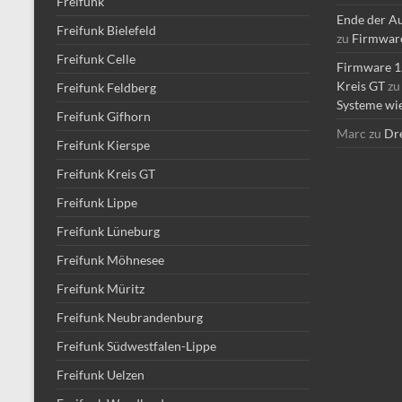
Freifunk
Ende der Au
Freifunk Bielefeld
zu
Firmware 
Freifunk Celle
Firmware 1.
Kreis GT
z
Freifunk Feldberg
Systeme wie
Freifunk Gifhorn
Marc
zu
Dre
Freifunk Kierspe
Freifunk Kreis GT
Freifunk Lippe
Freifunk Lüneburg
Freifunk Möhnesee
Freifunk Müritz
Freifunk Neubrandenburg
Freifunk Südwestfalen-Lippe
Freifunk Uelzen