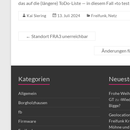
das auf die (längere) ToDo-Liste — in diesem Fall »to test«
Kai Siering
13. Juli 2024
Freifunk
,
Netz
←
Standort FRA3 unerreichbar
Änderungen f
Kategorien
Neuest
Allgemein
Frohe Weih
GT
zu
›Wied
Borgholzhausen
Bigge?
fb
Geolocation
Freifunk Kr
Firmware
Möhne und 