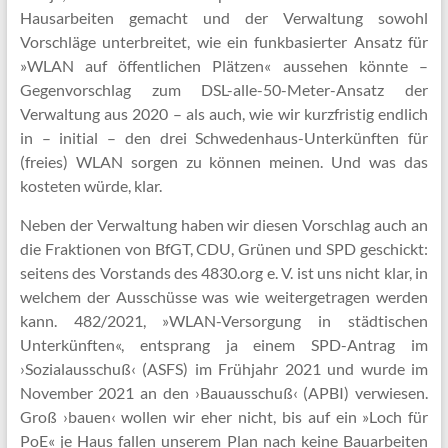
Hausarbeiten gemacht und der Verwaltung sowohl
Vorschläge unterbreitet, wie ein funkbasierter Ansatz für
»WLAN auf öffentlichen Plätzen« aussehen könnte –
Gegenvorschlag zum DSL-alle-50-Meter-Ansatz der
Verwaltung aus 2020 – als auch, wie wir kurzfristig endlich
in – initial – den drei Schwedenhaus-Unterkünften für
(freies) WLAN sorgen zu können meinen. Und was das
kosteten würde, klar.
Neben der Verwaltung haben wir diesen Vorschlag auch an
die Fraktionen von BfGT, CDU, Grünen und SPD geschickt:
seitens des Vorstands des 4830.org e. V. ist uns nicht klar, in
welchem der Ausschüsse was wie weitergetragen werden
kann. 482/2021, »WLAN-Versorgung in städtischen
Unterkünften«, entsprang ja einem SPD-Antrag im
›Sozialausschuß‹ (ASFS) im Frühjahr 2021 und wurde im
November 2021 an den ›Bauausschuß‹ (APBI) verwiesen.
Groß ›bauen‹ wollen wir eher nicht, bis auf ein »Loch für
PoE« je Haus fallen unserem Plan nach keine Bauarbeiten