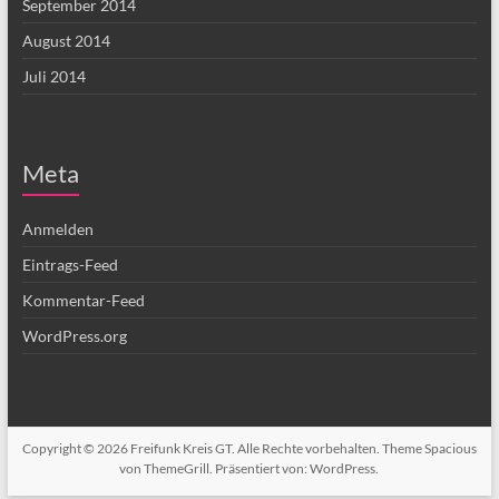
September 2014
August 2014
Juli 2014
Meta
Anmelden
Eintrags-Feed
Kommentar-Feed
WordPress.org
Copyright © 2026
Freifunk Kreis GT
. Alle Rechte vorbehalten. Theme
Spacious
von ThemeGrill. Präsentiert von:
WordPress
.