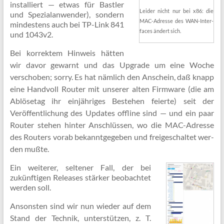
installiert — etwas für Bastler
Lei­der nicht nur bei x86: die
und Spezialanwender), sondern
MAC-Adres­se des WAN-In­ter­
mindestens auch bei TP-Link 841
fa­ces än­dert sich.
und 1043v2.
Bei korrektem Hinweis hätten
wir davor gewarnt und das Upgrade um eine Woche
verschoben; sorry. Es hat nämlich den Anschein, daß knapp
eine Handvoll Router mit unserer alten Firmware (die am
Ablösetag ihr einjähriges Bestehen feierte) seit der
Veröffentlichung des Updates offline sind — und ein paar
Router stehen hinter Anschlüssen, wo die MAC-Adresse
des Routers vorab bekanntgegeben und freigeschaltet wer­
den mußte.
Ein weiterer, seltener Fall, der bei
zukünftigen Releases stärker beobachtet
werden soll.
Ansonsten sind wir nun wieder auf dem
Stand der Technik, unterstützen, z. T.