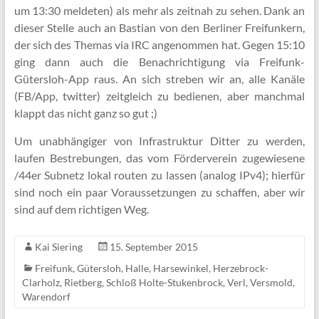
um 13:30 meldeten) als mehr als zeitnah zu sehen. Dank an
dieser Stelle auch an Bastian von den Berliner Freifunkern,
der sich des Themas via IRC angenommen hat. Gegen 15:10
ging dann auch die Benachrichtigung via Freifunk-
Gütersloh-App raus. An sich streben wir an, alle Kanäle
(FB/App, twitter) zeitgleich zu bedienen, aber manchmal
klappt das nicht ganz so gut ;)
Um unabhängiger von Infrastruktur Ditter zu werden,
laufen Bestrebungen, das vom Förder­verein zugewiesene
/44er Subnetz lokal routen zu lassen (analog IPv4); hierfür
sind noch ein paar Voraussetzungen zu schaffen, aber wir
sind auf dem richtigen Weg.
Kai Siering
15. September 2015
Freifunk
,
Gütersloh
,
Halle
,
Harsewinkel
,
Herzebrock-
Clarholz
,
Rietberg
,
Schloß Holte-Stukenbrock
,
Verl
,
Versmold
,
Warendorf