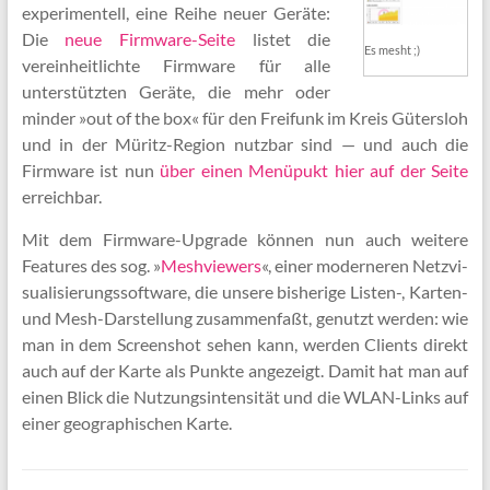
experimentell, eine Reihe neuer Geräte:
Die
neue Firmware-Seite
listet die
Es mesht ;)
vereinheitlichte Firmware für alle
unterstützten Geräte, die mehr oder
minder »out of the box« für den Freifunk im Kreis Gütersloh
und in der Müritz-Region nutzbar sind — und auch die
Firmware ist nun
über einen Menüpukt hier auf der Seite
erreichbar.
Mit dem Firmware-Upgrade können nun auch weitere
Features des sog. »
Mesh­view­ers
«, einer mo­der­neren Netz­vi­
su­ali­sier­ungs­soft­ware, die unsere bisherige Listen-, Karten-
und Mesh-Darstellung zusammenfaßt, genutzt werden: wie
man in dem Screenshot sehen kann, werden Clients direkt
auch auf der Karte als Punkte angezeigt. Damit hat man auf
einen Blick die Nutzungsintensität und die WLAN-Links auf
einer geographischen Karte.