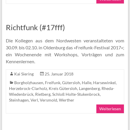
Richtfunk (#17fff)
Die Kollegen aus dem Nordwesten veranstalteten vom
30.09. bis 02.10. in Oldenburg das »Freifunk-Festival 2017«;
ein Wochenende mit Workshops, Vorträgen und zum
Kennenlernen.
Kai Siering
25. Januar 2018
Borgholzhausen
,
Freifunk
,
Gütersloh
,
Halle
,
Harsewinkel
,
Herzebrock-Clarholz
,
Kreis Gütersloh
,
Langenberg
,
Rheda-
Wiedenbrück
,
Rietberg
,
Schloß Holte-Stukenbrock
,
Steinhagen
,
Verl
,
Versmold
,
Werther
Weiterlesen