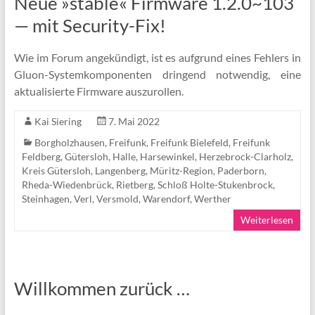
Neue »stable« Firmware 1.2.0~103
— mit Security-Fix!
Wie im Forum angekündigt, ist es aufgrund eines Fehlers in
Gluon-Systemkomponenten dringend notwendig, eine
aktualisierte Firmware auszurollen.
Kai Siering
7. Mai 2022
Borgholzhausen
,
Freifunk
,
Freifunk Bielefeld
,
Freifunk
Feldberg
,
Gütersloh
,
Halle
,
Harsewinkel
,
Herzebrock-Clarholz
,
Kreis Gütersloh
,
Langenberg
,
Müritz-Region
,
Paderborn
,
Rheda-Wiedenbrück
,
Rietberg
,
Schloß Holte-Stukenbrock
,
Steinhagen
,
Verl
,
Versmold
,
Warendorf
,
Werther
Weiterlesen
Willkommen zurück …