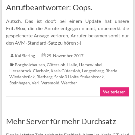
Anrufbeantworter: Oops.
Autsch. Das ist doof: bei einem Update hat unsere
Fritz!Box, die die Anrufe entgegen nimmt, unbemerkt die
gespeicherte Ansage verloren, Anrufer bekamen somit nur
den AVM-Standard-Satz zu hören :-(
Kai Siering
29. November 2017
Borgholzhausen
,
Gütersloh
,
Halle
,
Harsewinkel
,
Herzebrock-Clarholz
,
Kreis Gütersloh
,
Langenberg
,
Rheda-
Wiedenbrück
,
Rietberg
,
Schloß Holte-Stukenbrock
,
Steinhagen
,
Verl
,
Versmold
,
Werther
Weiterlesen
Mehr Server für mehr Durchsatz
Das in letzter Zeit erlahmte Freifunk-Netz im Kreis GT wird