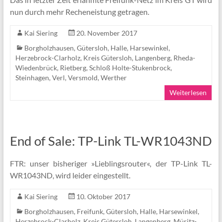
nun durch mehr Recheneistung getragen.
Kai Siering
20. November 2017
Borgholzhausen
,
Gütersloh
,
Halle
,
Harsewinkel
,
Herzebrock-Clarholz
,
Kreis Gütersloh
,
Langenberg
,
Rheda-
Wiedenbrück
,
Rietberg
,
Schloß Holte-Stukenbrock
,
Steinhagen
,
Verl
,
Versmold
,
Werther
Weiterlesen
End of Sale: TP-Link TL-WR1043ND
FTR: unser bisheriger »Lieblingsrouter«, der TP-Link TL-
WR1043ND, wird leider eingestellt.
Kai Siering
10. Oktober 2017
Borgholzhausen
,
Freifunk
,
Gütersloh
,
Halle
,
Harsewinkel
,
Herzebrock-Clarholz
,
Kreis Gütersloh
,
Langenberg
,
Müritz-