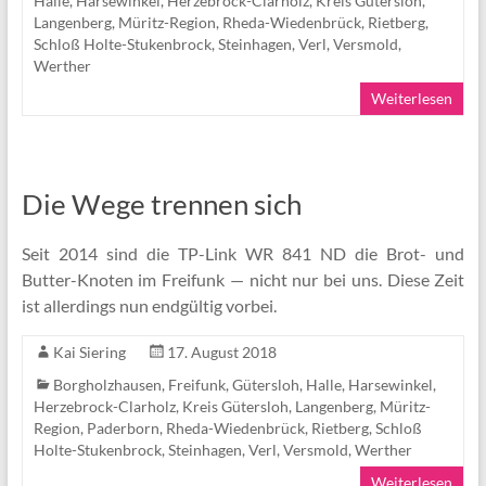
Halle
,
Harsewinkel
,
Herzebrock-Clarholz
,
Kreis Gütersloh
,
Langenberg
,
Müritz-Region
,
Rheda-Wiedenbrück
,
Rietberg
,
Schloß Holte-Stukenbrock
,
Steinhagen
,
Verl
,
Versmold
,
Werther
Weiterlesen
Die Wege trennen sich
Seit 2014 sind die TP-Link WR 841 ND die Brot- und
Butter-Knoten im Freifunk — nicht nur bei uns. Diese Zeit
ist allerdings nun endgültig vorbei.
Kai Siering
17. August 2018
Borgholzhausen
,
Freifunk
,
Gütersloh
,
Halle
,
Harsewinkel
,
Herzebrock-Clarholz
,
Kreis Gütersloh
,
Langenberg
,
Müritz-
Region
,
Paderborn
,
Rheda-Wiedenbrück
,
Rietberg
,
Schloß
Holte-Stukenbrock
,
Steinhagen
,
Verl
,
Versmold
,
Werther
Weiterlesen