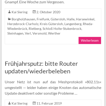
Gnampf. Eine Woche zum Vergessen.
Kai Siering
2. Oktober 2020
Borgholzhausen
,
Freifunk
,
Gütersloh
,
Halle
,
Harsewinkel
,
Herzebrock-Clarholz
,
Kreis Gütersloh
,
Langenberg
,
Rheda-
Wiedenbrück
,
Rietberg
,
Schloß Holte-Stukenbrock
,
Steinhagen
,
Verl
,
Versmold
,
Werther
Weiterlesen
Frühjahrsputz: bitte Router
updaten/wiederbeleben
Unser Netz ist nun auf das Meshprotokoll »802.11s«
umgestellt — leider haben einige Knoten das automatische
Update deaktivert oder sonstige Probleme …
Kai Siering
11. Februar 2019