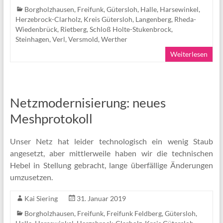
Borgholzhausen
,
Freifunk
,
Gütersloh
,
Halle
,
Harsewinkel
,
Herzebrock-Clarholz
,
Kreis Gütersloh
,
Langenberg
,
Rheda-
Wiedenbrück
,
Rietberg
,
Schloß Holte-Stukenbrock
,
Steinhagen
,
Verl
,
Versmold
,
Werther
Weiterlesen
Netzmodernisierung: neues
Meshprotokoll
Unser Netz hat leider technologisch ein wenig Staub
angesetzt, aber mittlerweile haben wir die tech­nischen
Hebel in Stell­ung ge­bracht, lange über­fällige Änder­ungen
um­zu­setzen.
Kai Siering
31. Januar 2019
Borgholzhausen
,
Freifunk
,
Freifunk Feldberg
,
Gütersloh
,