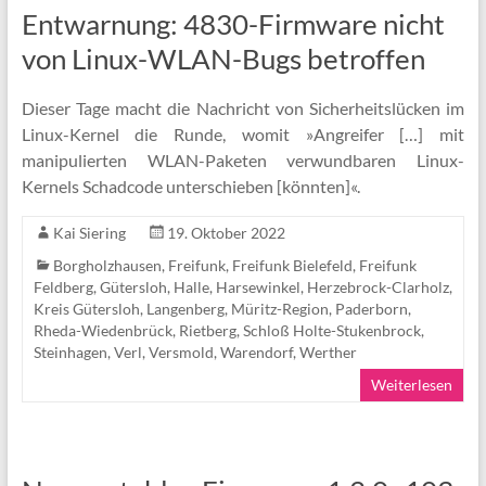
Entwarnung: 4830-Firmware nicht
von Linux-WLAN-Bugs betroffen
Dieser Tage macht die Nachricht von Sicherheitslücken im
Linux-Kernel die Runde, womit »Angreifer […] mit
manipulierten WLAN-Paketen verwundbaren Linux-
Kernels Schadcode unterschieben [könnten]«.
Kai Siering
19. Oktober 2022
Borgholzhausen
,
Freifunk
,
Freifunk Bielefeld
,
Freifunk
Feldberg
,
Gütersloh
,
Halle
,
Harsewinkel
,
Herzebrock-Clarholz
,
Kreis Gütersloh
,
Langenberg
,
Müritz-Region
,
Paderborn
,
Rheda-Wiedenbrück
,
Rietberg
,
Schloß Holte-Stukenbrock
,
Steinhagen
,
Verl
,
Versmold
,
Warendorf
,
Werther
Weiterlesen