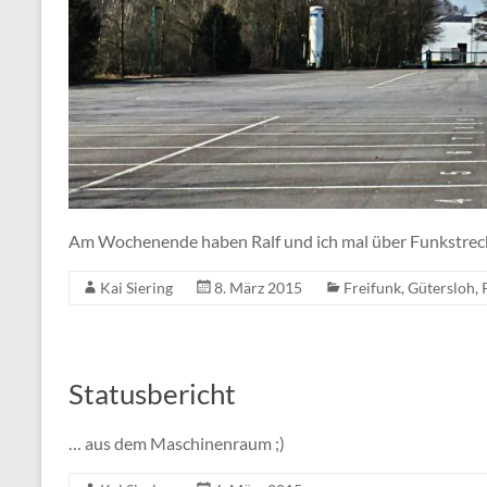
Am Wochenende haben Ralf und ich mal über Funkstre
Kai Siering
8. März 2015
Freifunk
,
Gütersloh
,
Statusbericht
… aus dem Maschinenraum ;)