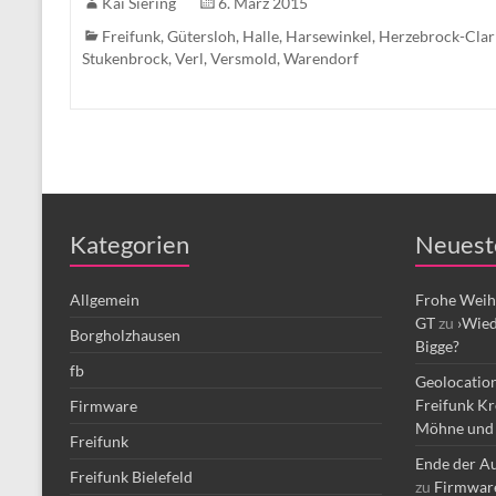
Kai Siering
6. März 2015
Freifunk
,
Gütersloh
,
Halle
,
Harsewinkel
,
Herzebrock-Clar
Stukenbrock
,
Verl
,
Versmold
,
Warendorf
Kategorien
Neuest
Allgemein
Frohe Weih
GT
zu
›Wied
Borgholzhausen
Bigge?
fb
Geolocation
Freifunk Kr
Firmware
Möhne und 
Freifunk
Ende der Au
Freifunk Bielefeld
zu
Firmware 