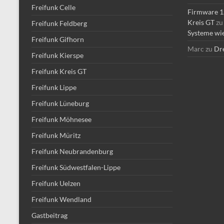
Freifunk Celle
Firmware 1.
Kreis GT
z
Freifunk Feldberg
Systeme wie
Freifunk Gifhorn
Marc
zu
Dre
Freifunk Kierspe
Freifunk Kreis GT
Freifunk Lippe
Freifunk Lüneburg
Freifunk Möhnesee
Freifunk Müritz
Freifunk Neubrandenburg
Freifunk Südwestfalen-Lippe
Freifunk Uelzen
Freifunk Wendland
Gastbeitrag