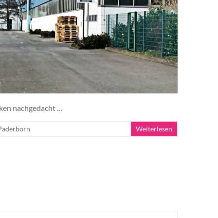
cken nachgedacht …
Paderborn
Weiterlesen