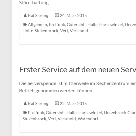
Störerhaftung.
Kai Siering
24. März 2015
Allgemein
,
Freifunk
,
Gütersloh
,
Halle
,
Harsewinkel
,
Herze
Holte-Stukenbrock
,
Verl
,
Versmold
Erster Service auf dem neuen Ser
Die Serverspende ist mittlerweile im Rechenzentrum eing
Betrieb genommen werden können.
Kai Siering
22. März 2015
Freifunk
,
Gütersloh
,
Halle
,
Harsewinkel
,
Herzebrock-Clar
Stukenbrock
,
Verl
,
Versmold
,
Warendorf