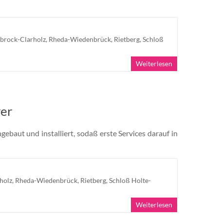
brock-Clarholz
,
Rheda-Wiedenbrück
,
Rietberg
,
Schloß
Weiterlesen
ver
ebaut und installiert, sodaß erste Services darauf in
holz
,
Rheda-Wiedenbrück
,
Rietberg
,
Schloß Holte-
Weiterlesen