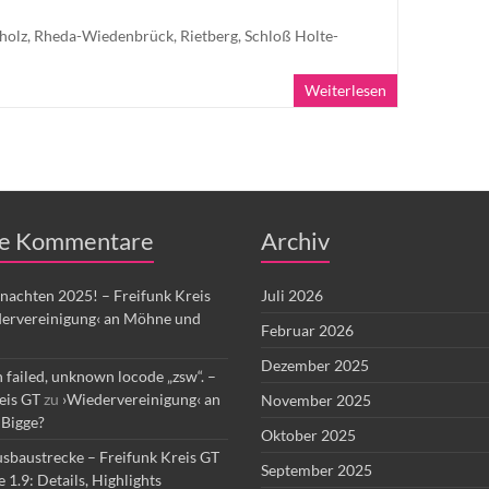
holz
,
Rheda-Wiedenbrück
,
Rietberg
,
Schloß Holte-
Weiterlesen
e Kommentare
Archiv
nachten 2025! – Freifunk Kreis
Juli 2026
ervereinigung‹ an Möhne und
Februar 2026
Dezember 2025
 failed, unknown locode „zsw“. –
eis GT
zu
›Wiedervereinigung‹ an
November 2025
Bigge?
Oktober 2025
sbaustrecke – Freifunk Kreis GT
September 2025
1.9: Details, Highlights