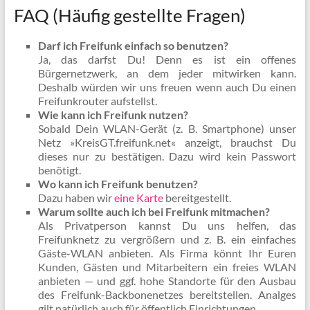
FAQ (Häufig gestellte Fragen)
Darf ich Freifunk einfach so benutzen?
Ja, das darfst Du! Denn es ist ein offenes
Bürgernetzwerk, an dem jeder mitwirken kann.
Deshalb würden wir uns freuen wenn auch Du einen
Freifunkrouter aufstellst.
Wie kann ich Freifunk nutzen?
Sobald Dein WLAN-Gerät (z. B. Smartphone) unser
Netz »KreisGT.freifunk.net« anzeigt, brauchst Du
dieses nur zu bestätigen. Dazu wird kein Passwort
benötigt.
Wo kann ich Freifunk benutzen?
Dazu haben wir
eine Karte
bereitgestellt.
Warum sollte auch ich bei Freifunk mitmachen?
Als Privatperson kannst Du uns helfen, das
Freifunknetz zu vergrößern und z. B. ein einfaches
Gäste-WLAN anbieten. Als Firma könnt Ihr Euren
Kunden, Gästen und Mitarbeitern ein freies WLAN
anbieten — und ggf. hohe Standorte für den Ausbau
des Freifunk-Backbonenetzes bereitstellen. Analges
gilt natürlich auch für öffentlich Einrichtungen.