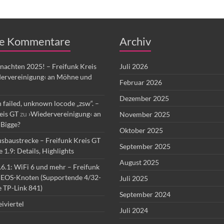
e Kommentare
Archiv
nachten 2025! – Freifunk Kreis
Juli 2026
ervereinigung‹ an Möhne und
Februar 2026
Dezember 2025
 failed, unknown locode „zsw“. –
eis GT
zu
›Wiedervereinigung‹ an
November 2025
Bigge?
Oktober 2025
sbaustrecke – Freifunk Kreis GT
September 2025
1.9: Details, Highlights
August 2025
6.1: WiFi 6 und mehr – Freifunk
u
EOS-Knoten (Supportende 4/32-
Juli 2025
 TP-Link 841)
September 2024
iviertel
Juli 2024