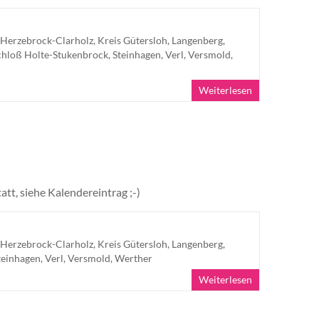
Herzebrock-Clarholz
,
Kreis Gütersloh
,
Langenberg
,
chloß Holte-Stukenbrock
,
Steinhagen
,
Verl
,
Versmold
,
Weiterlesen
t, siehe Kalender­eintrag ;-)
Herzebrock-Clarholz
,
Kreis Gütersloh
,
Langenberg
,
teinhagen
,
Verl
,
Versmold
,
Werther
Weiterlesen