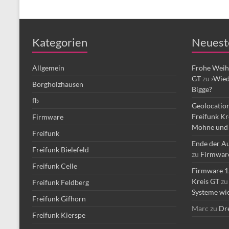
Kategorien
Neuest
Allgemein
Frohe Weih
GT
zu
›Wied
Borgholzhausen
Bigge?
fb
Geolocation
Freifunk Kr
Firmware
Möhne und 
Freifunk
Ende der Au
Freifunk Bielefeld
zu
Firmware 
Freifunk Celle
Firmware 1.
Kreis GT
z
Freifunk Feldberg
Systeme wie
Freifunk Gifhorn
Marc
zu
Dre
Freifunk Kierspe