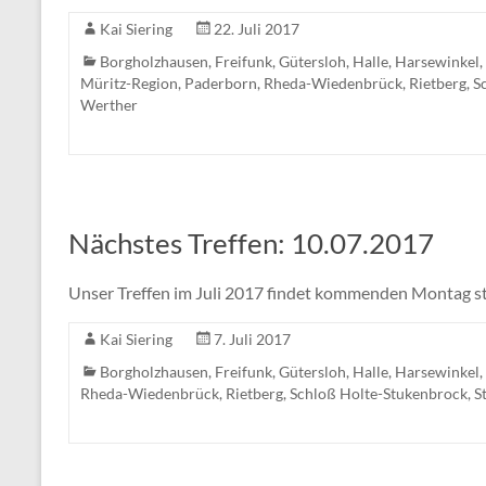
Kai Siering
22. Juli 2017
Borgholzhausen
,
Freifunk
,
Gütersloh
,
Halle
,
Harsewinkel
,
Müritz-Region
,
Paderborn
,
Rheda-Wiedenbrück
,
Rietberg
,
S
Werther
Nächstes Treffen: 10.07.2017
Unser Treffen im Juli 2017 findet kommenden Montag stat
Kai Siering
7. Juli 2017
Borgholzhausen
,
Freifunk
,
Gütersloh
,
Halle
,
Harsewinkel
,
Rheda-Wiedenbrück
,
Rietberg
,
Schloß Holte-Stukenbrock
,
S