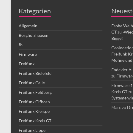
Kategorien
Neuest
Allgemein
Frohe Weih
GT
zu
›Wied
Borgholzhausen
Bigge?
fb
Geolocation
Freifunk Kr
Firmware
Möhne und 
Freifunk
Ende der Au
Freifunk Bielefeld
zu
Firmware 
Freifunk Celle
Firmware 1.
Kreis GT
z
Freifunk Feldberg
Systeme wie
Freifunk Gifhorn
Marc
zu
Dre
Freifunk Kierspe
Freifunk Kreis GT
Freifunk Lippe