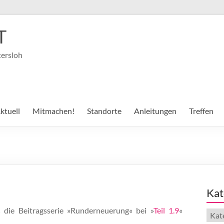
T
tersloh
ktuell
Mitmachen!
Standorte
Anleitungen
Treffen
Kat
 die Beitragsserie »Runderneuerung« bei »
Teil 1.9
«
Kate