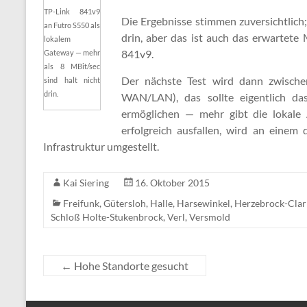
TP-Link 841v9
Die Ergebnisse stimmen zuversichtlich
an Futro S550 als
drin, aber das ist auch das erwartet
lokalem
841v9.
Gateway — mehr
als 8 MBit/sec
Der nächste Test wird dann zwisch
sind halt nicht
drin.
WAN/LAN), das sollte eigentlich d
ermöglichen — mehr gibt die lokale 
erfolgreich ausfallen, wird an eine
Infrastruktur umgestellt.
Kai Siering
16. Oktober 2015
Freifunk
,
Gütersloh
,
Halle
,
Harsewinkel
,
Herzebrock-Clar
Schloß Holte-Stukenbrock
,
Verl
,
Versmold
←
Hohe Standorte gesucht