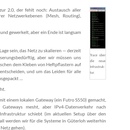
zur 2.0, der fehlt noch: Austausch aller
er Netzwerkebenen (Mesh, Routing),
und gewerkelt, aber ein Ende ist langsam
Lage sein, das Netz zu skalieren — derzeit
Trace über
­ser­ungs­be­dürf­tig, aber wir müssen uns
die neue
wischen dem Kleben von Heft­pflastern auf
In­fra­struk­
ent­scheiden, und um das Leiden für alle
tur.
ausgepackt …
ht.
it einem lokalen Gateway (ein Futro S550) gemacht,
 Gateways mesht, aber IPv4-Datenverkehr nach
nfrastruktur schiebt (im aktuellen Setup über den
all werden wir für die Systeme in Güterloh weiterhin
 Netz gehen).