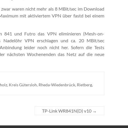
; zwar waren nicht mehr als 8 MBit/sec im Download
e Maximum mit aktiviertem VPN über fastd bei einem
en 841 und Futro das VPN eliminieren (Mesh-on-
as Nadelöhr VPN erschlagen und ca. 20 MBit/sec
Anbindung leider noch nicht her. Sofern die Tests
m der nächsten Wochenenden das Netz auf die neue
holz
,
Kreis Gütersloh
,
Rheda-Wiedenbrück
,
Rietberg
,
TP-Link WR841N(D) v10
→