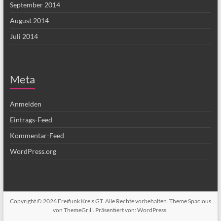
September 2014
August 2014
Juli 2014
Meta
Anmelden
Eintrags-Feed
Kommentar-Feed
WordPress.org
Copyright © 2026
Freifunk Kreis GT
. Alle Rechte vorbehalten. Theme
Spacious
von ThemeGrill. Präsentiert von:
WordPress
.