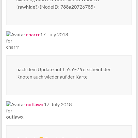
(raw
hide
?) (NodeID: 788a20726785)
says:
charrr
17. July 2018
nach dem Update auf
erscheint der
1.0.0~28
Knoten auch wieder auf der Karte
says:
outlawx
17. July 2018