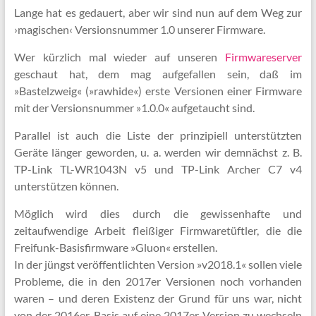
Lange hat es gedauert, aber wir sind nun auf dem Weg zur
›magischen‹ Versionsnummer 1.0 unserer Firmware.
Wer kürzlich mal wieder auf unseren
Firmwareserver
geschaut hat, dem mag aufgefallen sein, daß im
»Bastelzweig« (»rawhide«) erste Versionen einer Firmware
mit der Versionsnummer »1.0.0« aufgetaucht sind.
Parallel ist auch die Liste der prinzipiell unterstützten
Geräte länger geworden, u. a. werden wir demnächst z. B.
TP-Link TL-WR1043N v5 und TP-Link Archer C7 v4
unterstützen können.
Möglich wird dies durch die gewissenhafte und
zeitaufwendige Arbeit fleißiger Firmwaretüftler, die die
Freifunk-Basisfirmware »Gluon« erstellen.
In der jüngst veröffentlichten Version »v2018.1« sollen viele
Probleme, die in den 2017er Versionen noch vorhanden
waren – und deren Existenz der Grund für uns war, nicht
von der 2016er-Basis auf eine 2017er-Version zu wechseln