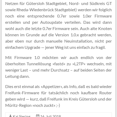
Netzen für Gütersloh Stadtgebiet, Nord- und Südkreis GT
sowie Rheda-Wiedenbrück Stadtgebiet) werden wir folglich
noch eine entsprechende 0.7er sowie 1.0er Firmware
erstellen und per Autoupdate verteilen. Das wird dann
wohl auch die letzte 0.7er Firmware sein. Auch alte Knoten
können im Grunde auf die Version 1.0.x gebracht werden,
aber eben nur durch manuelle Neuinstallation, nicht per
einfachem Upgrade — jener Weg ist uns einfach zu fragil.
Mit Firmware 1.0 möchten wir auch endlich von der
überholten Tunnellösung »fastd« zu »L2TP« wechseln, mit
weniger Last – und mehr Durchsatz – auf beiden Seiten der
Leitung dann.
Dies erst einmal als »Appetizer«, als Info, daß es bald wieder
Freifunk-Firmware für tatsächlich noch kaufbare Router
geben wird — kurz, daß Freifunk im Kreis Gütersloh und der
Müritz-Region »noch zuckt« ;-)
Kai Siering
16. Juli 2018