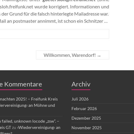
rsloh.freifunk.net wurde korrigiert. Informationen und
s der Grund für die falsch hinterlegte Mailadresse war.
 Mail an postmaster annimmt, ist schon ein Schnitzer …
h
Willkommen, Warendorf!
→
e Kommentare
Archiv
nachten 2025! – Freifunk Kreis
Juli 2026
ervereinigung‹ an Möhne und
Februar 2026
Dezember 2025
 failed, unknown locode „zsw“. –
eis GT
zu
›Wiedervereinigung‹ an
November 2025
Bigge?