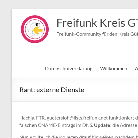
Zum
Inhalt
Freifunk Kreis G
springen
Freifunk-Community für den Kreis Gü
Datenschutzerklärung
Willkommen
A
Rant: externe Dienste
Hachja. FTR, guetersloh@lists.freifunk.net funktioniert 
falschen CNAME-Eintrags im DNS.
Update:
die Adresse 
Nun wollte ich die Kollegen drauf hinweisen, nachdem b