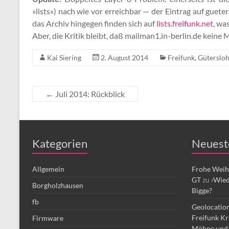
»lists«) nach wie vor erreichbar — der Eintrag auf guete
das Archiv hingegen finden sich auf
lists.freifunk.net
, wa
Aber, die Kritik bleibt, daß mailman1.in-berlin.de keine
Kai Siering
2. August 2014
Freifunk
,
Güterslo
←
Juli 2014: Rückblick
Kategorien
Neuest
Allgemein
Frohe Weih
GT
zu
›Wied
Borgholzhausen
Bigge?
fb
Geolocation
Freifunk Kr
Firmware
Möhne und 