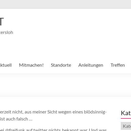
T
tersloh
ktuell
Mitmachen!
Standorte
Anleitungen
Treffen
derzeit nicht, aus meiner Sicht wegen eines blödsinnig-
Kat
ist auch falsch …
Kate
ei @freifunk auf twitter nichts bekannt war. Und was