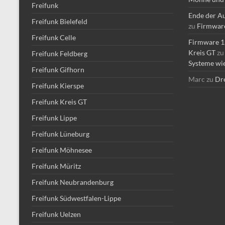
Freifunk
Ende der Au
Freifunk Bielefeld
zu
Firmware 
Freifunk Celle
Firmware 1.
Kreis GT
z
Freifunk Feldberg
Systeme wie
Freifunk Gifhorn
Marc
zu
Dre
Freifunk Kierspe
Freifunk Kreis GT
Freifunk Lippe
Freifunk Lüneburg
Freifunk Möhnesee
Freifunk Müritz
Freifunk Neubrandenburg
Freifunk Südwestfalen-Lippe
Freifunk Uelzen