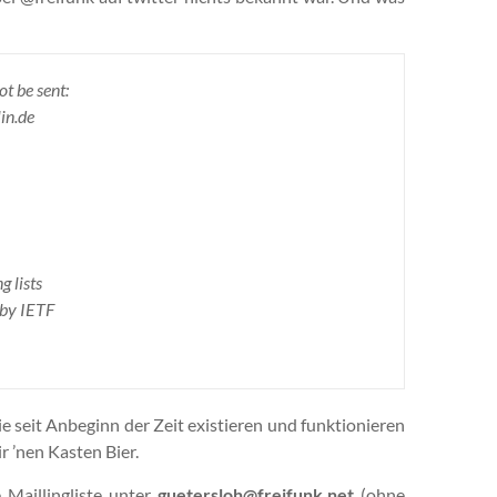
t be sent:
in.de
g lists
 by IETF
ie seit Anbeginn der Zeit existieren und funktionieren
r ’nen Kasten Bier.
 Maillingliste unter
guetersloh@freifunk.net
(ohne