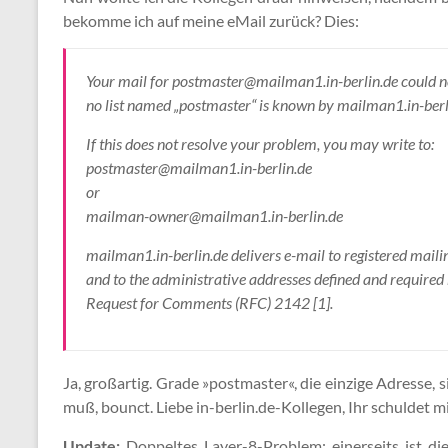
bekomme ich auf meine eMail zurück? Dies:
Your mail for postmaster@mailman1.in-berlin.de could no
no list named „postmaster“ is known by mailman1.in-berl
If this does not resolve your problem, you may write to:
postmaster@mailman1.in-berlin.de
or
mailman-owner@mailman1.in-berlin.de
mailman1.in-berlin.de delivers e-mail to registered mailin
and to the administrative addresses defined and required
Request for Comments (RFC) 2142 [1].
Ja, großartig. Grade »postmaster«, die
einzige Adresse, s
muß, bounct. Liebe in-berlin.de-Kollegen, Ihr schuldet mi
Update:
Doppeltes Layer-8-Problem: einerseits ist die