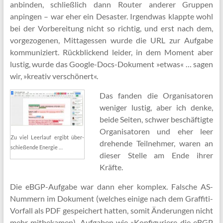
anbinden, schließlich dann Router anderer Gruppen
anpingen – war eher ein Desaster. Irgendwas klappte wohl
bei der Vorbereitung nicht so richtig, und erst nach dem,
vorgezogenen, Mittagessen wurde die URL zur Aufgabe
kommuniziert. Rückblickend leider, in dem Moment aber
lustig, wurde das Google-Docs-Dokument »etwas« … sagen
wir, »kreativ verschönert«.
Das fanden die Organisatoren
weniger lustig, aber ich denke,
beide Seiten, schwer beschäftigte
Organisatoren und eher leer
Zu viel Leer­lauf er­gibt über­
drehende Teilnehmer, waren an
schieß­en­de Ener­gie …
dieser Stelle am Ende ihrer
Kräfte.
Die eBGP-Aufgabe war dann eher komplex. Falsche AS-
Nummern im Dokument (welches einige nach dem Graffiti-
Vorfall als PDF gespeichert hatten, somit Änderungen nicht
mehr mitbekamen), Aufgaben wie »Konfiguriere die eBGP