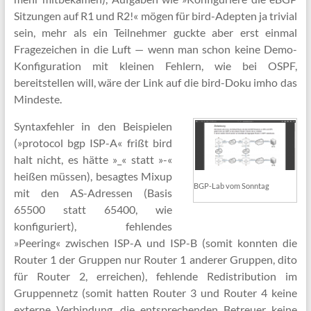
Sitzungen auf R1 und R2!« mögen für bird-Adepten ja trivial
sein, mehr als ein Teilnehmer guckte aber erst einmal
Fragezeichen in die Luft — wenn man schon keine Demo-
Konfiguration mit kleinen Fehlern, wie bei OSPF,
bereitstellen will, wäre der Link auf die bird-Doku imho das
Mindeste.
Syntaxfehler in den Beispielen
(»protocol bgp ISP­-A« frißt bird
halt nicht, es hätte »_« statt »-«
heißen müssen), besagtes Mixup
BGP-Lab vom Sonntag
mit den AS-Adressen (Basis
65500 statt 65400, wie
konfiguriert), fehlendes
»Peering« zwischen ISP-A und ISP-B (somit konnten die
Router 1 der Gruppen nur Router 1 anderer Gruppen, dito
für Router 2, erreichen), fehlende Redistribution im
Gruppennetz (somit hatten Router 3 und Router 4 keine
externe Verbindung, die entsprechenden Betreuer keine