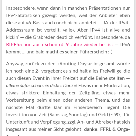
Insbesondere, wenn dann in manchen Präsentationen nur
IPv4-Statistiken gezeigt werden, weil der Anbieter eben
diese auf v6-Basis auch noch nicht anbietet … JA, der IPv4-
Addressraum ist verteilt, »alle«. Aber IPv4 ist alive and
kickin‘ — die Grabreden deutlich verfrüht. Insbesondere, da
RIPE55 nun auch schon rd. 9 Jahre wieder her ist
— IPv6
kommt … und bald macht es seinen Füh­rer­schein ;-)
Anyway, zurück zu den »Routing-Days«: insgesamt würde
ich noch eine 2- vergeben; es sind halt alles Freiwillige, die
auch diesen Event in ihrer Freizeit auf die Beine stellten —
alleine dafür schon ein dickes Danke!
Etwas mehr Moderation,
etwas striktere Einhaltung der Zeitpläne, etwas mehr
Vorbereitung beim einen oder anderen Thema, und das
nächste Mal dürfte klar im Einserbereich liegen! Die
Investition von Zeit (Samstag, Sonntag) und Geld (~ 90,– für
Unterkunft und Verpflegung, zzgl. An- und Abreise) hat sich
insgesamt aus meiner Sicht gelohnt:
danke, FFRL & Orga-