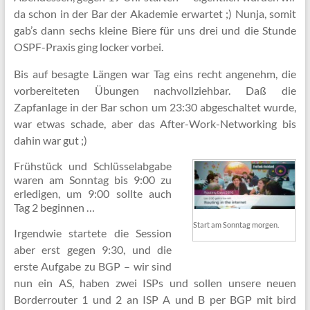
da schon in der Bar der Akademie erwartet ;) Nunja, somit
gab’s dann sechs kleine Biere für uns drei und die Stunde
OSPF-Praxis ging locker vorbei.
Bis auf besagte Längen war Tag eins recht angenehm, die
vorbereiteten Übungen nachvollziehbar. Daß die
Zapfanlage in der Bar schon um 23:30 abgeschaltet wurde,
war etwas schade, aber das After-Work-Net­wor­king bis
dahin war gut ;)
Frühstück und Schlüsselabgabe
waren am Sonntag bis 9:00 zu
erledigen, um 9:00 sollte auch
Tag 2 beginnen …
Start am Sonntag morgen.
Irgendwie startete die Session
aber erst gegen 9:30, und die
erste Aufgabe zu BGP – wir sind
nun ein AS, haben zwei ISPs und sollen unsere neuen
Borderrouter 1 und 2 an ISP A und B per BGP mit bird