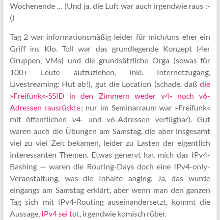
Wochenende … (Und ja, die Luft war auch irgendwie raus :-
()
Tag 2 war informationsmäßig leider für mich/uns eher ein
Griff ins Klo. Toll war das grundlegende Konzept (4er
Gruppen, VMs) und die grundsätzliche Orga (sowas für
100+ Leute aufzuziehen, inkl. Internetzugang,
Livestreaming: Hut ab!), gut die Location (schade, daß
die
»Freifunk«-SSID in den Zimmern weder v4- noch v6-
Adressen rausrückte
; nur im Seminarraum war »Freifunk«
mit öffentlichen v4- und v6-Adressen verfügbar). Gut
waren auch die Übungen am Samstag, die aber insgesamt
viel zu viel Zeit bekamen, leider zu Lasten der eigentlich
interessanten Themen. Etwas genervt hat mich das IPv4-
Bashing — waren die Routing-Days doch eine IPv4-only-
Veranstaltung, was die Inhalte anging. Ja, das wurde
eingangs am Samstag erklärt, aber wenn man den ganzen
Tag sich mit IPv4-Routing auseinandersetzt, kommt die
Aussage,
IPv4 sei tot
, irgendwie komisch rüber.