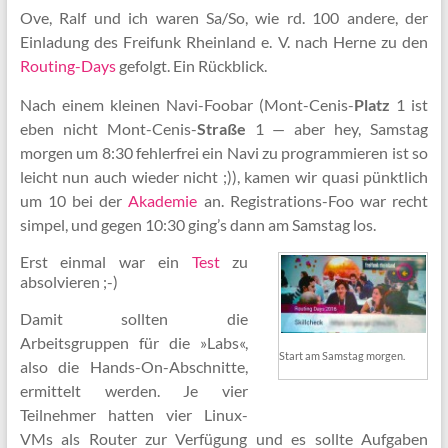
Ove, Ralf und ich waren Sa/So, wie rd. 100 andere, der
Einladung des Freifunk Rheinland e. V. nach Herne zu den
Routing-Days
gefolgt. Ein Rückblick.
Nach einem kleinen Navi-Foobar (Mont-Cenis-
Platz
1 ist
eben nicht Mont-Cenis-
Straße
1 — aber hey, Samstag
morgen um 8:30 fehlerfrei ein Navi zu programmieren ist so
leicht nun auch wieder nicht ;)), kamen wir quasi pünktlich
um 10 bei der
Akademie
an. Registrations-Foo war recht
simpel, und gegen 10:30 ging’s dann am Samstag los.
Erst einmal war ein
Test
zu
absolvieren ;-)
Damit sollten die
Arbeitsgruppen für die »Labs«,
Start am Samstag morgen.
also die Hands-On-Abschnitte,
ermittelt werden. Je vier
Teilnehmer hatten vier Linux-
VMs als Router zur Verfügung und es sollte Aufgaben